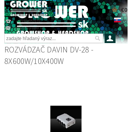
€0
+421904052931
grower@grower.sk
ROZVÁDZAČ DAVIN DV-28 -
8X600W/10X400W