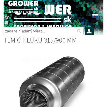
€0
+421904052931
grower@grower.sk
TLMIČ HLUKU 315/900 MM