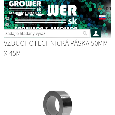
€0
+421904052931
grower@grower.sk
VZDUCHOTECHNICKÁ PÁSKA 50MM
X 45M