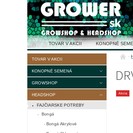
TOVAR V AKCII
KONOPNÉ SEM
KONTAKTY
TOVAR V AKCII
DR
KONOPNÉ SEMENÁ
GROWSHOP
Akcia
HEADSHOP
FAJČIARSKE POTREBY
Bongá
Bongá Akrylové