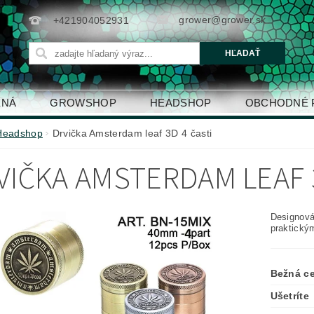
grower@grower.sk
+421904052931
ENÁ
GROWSHOP
HEADSHOP
OBCHODNÉ 
Headshop
Drvička Amsterdam leaf 3D 4 časti
VIČKA AMSTERDAM LEAF 3
Designová
praktický
Bežná c
Ušetríte