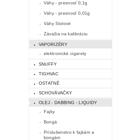
Váhy - presnosť 0,1g
Váhy - presnosť 0,01g
Váhy Stolové
Závažia na kalibráciu
VAPORIZÉRY
elektronické cigarety
SNUFFY
TIGHVAC
OSTATNÉ
SCHOVÁVAČKY
OLEJ - DABBING - LIQUIDY
Fajky
Bongá
Príslušenstvo k fajkám a
bongám