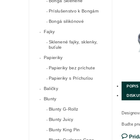
Bongá Sklenené
Príslušenstvo k Bongám
Bongá silikónové
Fajky
Sklenené fajky, sklenky,
buťule
Papieriky
Papieriky bez príchute
Papieriky s Príchuťou
POPIS
Baličky
DISKU
Blunty
Blunty G-Rollz
Designová
Blunty Juicy
Buďte prv
Blunty King Pin
Prid
Blunty Cyclones Cone