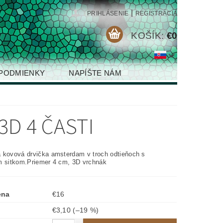
|
PRIHLÁSENIE
REGISTRÁCIA
KOŠÍK:
€0
PODMIENKY
NAPÍŠTE NÁM
D 4 ČASTI
 kovová drvička amsterdam v troch odtieňoch s
m sitkom.Priemer 4 cm, 3D vrchnák
ena
€16
€3,10
(–19 %)