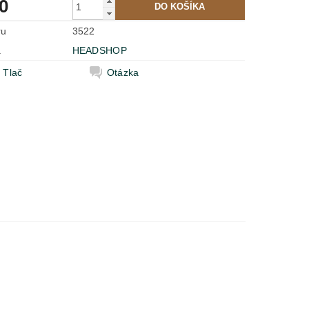
0
ru
3522
a
HEADSHOP
Tlač
Otázka