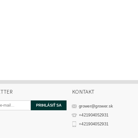
TTER
KONTAKT
grower
@
grower.sk
+421904052931
+421904052931