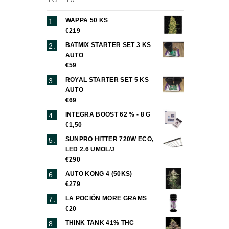
WAPPA 50 KS
€219
BATMIX STARTER SET 3 KS
AUTO
€59
ROYAL STARTER SET 5 KS
AUTO
€69
INTEGRA BOOST 62 % - 8 G
€1,50
SUNPRO HITTER 720W ECO,
LED 2.6 UMOL/J
€290
AUTO KONG 4 (50KS)
€279
LA POCIÓN MORE GRAMS
€20
THINK TANK 41% THC