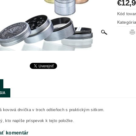
€12,9
Kód tova
Kategóri
SIA
 kovová drvička v troch odtieňoch s praktickým sitkom.
ý, kto napíše príspevok k tejto položke.
ať komentár