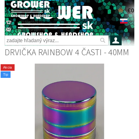
€0
+421904052931
grower@grower.sk
DRVIČKA RAINBOW 4 ČASTI - 40MM
Akcia
Tip