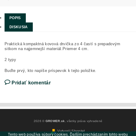
POPIS
DISKUSIA
Praktická kompaktná kovová drvička zo 4 častí s prepadovým
sitkom na najjemnejší materiál.Priemer 4 cm.
2 typy
Buďte prvý, kto napíše príspevok k tejto položke.
Pridať komentár
2026 ©
GROWER.sk
, všetky práva vyhradené
Vytvoril Shoptet
Tento web používa súbory cookies. Ďalším prechádzaním tohto webu