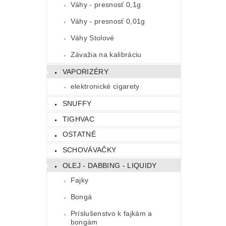
Váhy - presnosť 0,1g
Váhy - presnosť 0,01g
Váhy Stolové
Závažia na kalibráciu
VAPORIZÉRY
elektronické cigarety
SNUFFY
TIGHVAC
OSTATNÉ
SCHOVÁVAČKY
OLEJ - DABBING - LIQUIDY
Fajky
Bongá
Príslušenstvo k fajkám a
bongám