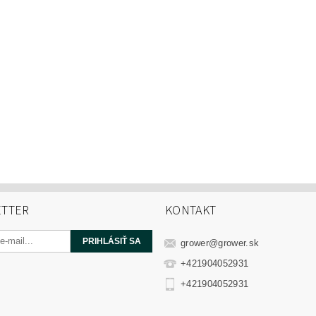
TTER
KONTAKT
grower
@
grower.sk
+421904052931
+421904052931