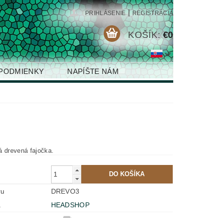
|
PRIHLÁSENIE
REGISTRÁCIA
KOŠÍK:
€0
PODMIENKY
NAPÍŠTE NÁM
á drevená fajočka.
ru
DREVO3
a
HEADSHOP