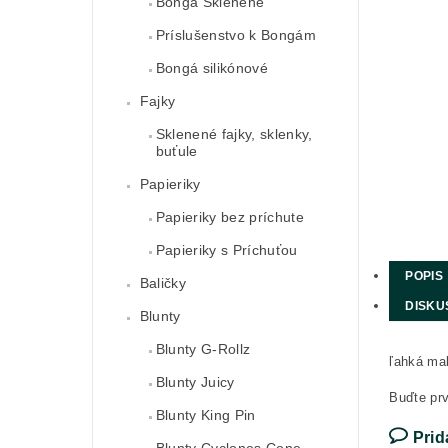
Bongá Sklenené
Príslušenstvo k Bongám
Bongá silikónové
Fajky
Sklenené fajky, sklenky,
buťule
Papieriky
Papieriky bez príchute
Papieriky s Príchuťou
POPIS
Baličky
DISKU
Blunty
Blunty G-Rollz
ľahká mal
Blunty Juicy
Buďte prv
Blunty King Pin
Prid
Blunty Cyclones Cone