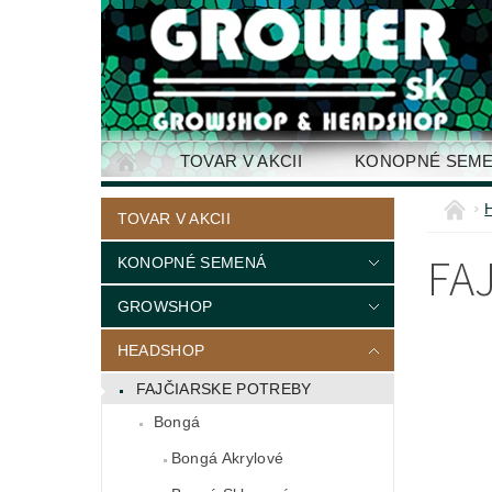
TOVAR V AKCII
KONOPNÉ SEM
KONTAKTY
TOVAR V AKCII
FA
KONOPNÉ SEMENÁ
GROWSHOP
HEADSHOP
FAJČIARSKE POTREBY
Bongá
Bongá Akrylové