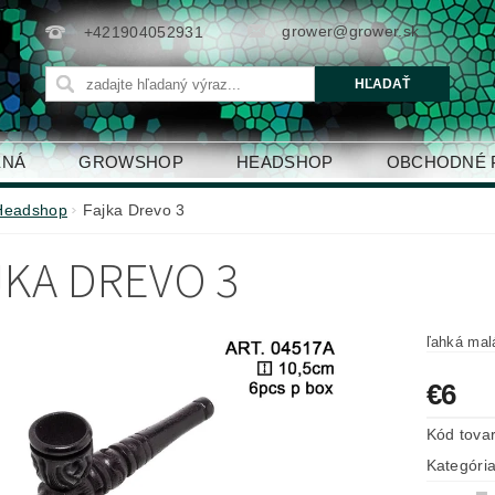
grower@grower.sk
+421904052931
ENÁ
GROWSHOP
HEADSHOP
OBCHODNÉ 
Headshop
Fajka Drevo 3
JKA DREVO 3
ľahká mal
€6
Kód tova
Kategóri