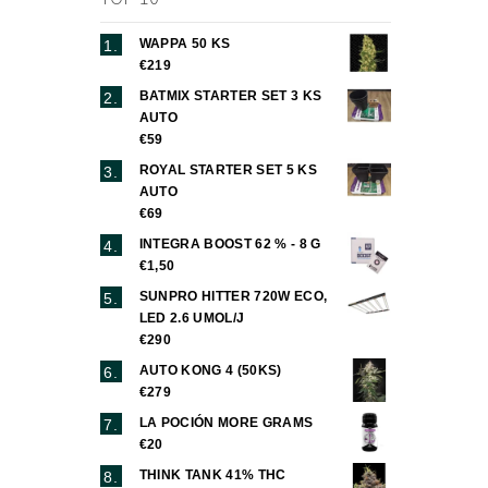
WAPPA 50 KS
€219
BATMIX STARTER SET 3 KS
AUTO
€59
ROYAL STARTER SET 5 KS
AUTO
€69
INTEGRA BOOST 62 % - 8 G
€1,50
SUNPRO HITTER 720W ECO,
LED 2.6 UMOL/J
€290
AUTO KONG 4 (50KS)
€279
LA POCIÓN MORE GRAMS
€20
THINK TANK 41% THC