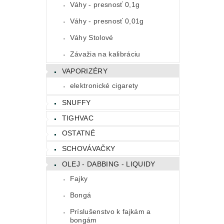
Váhy - presnosť 0,1g
Váhy - presnosť 0,01g
Váhy Stolové
Závažia na kalibráciu
VAPORIZÉRY
elektronické cigarety
SNUFFY
TIGHVAC
OSTATNÉ
SCHOVÁVAČKY
OLEJ - DABBING - LIQUIDY
Fajky
Bongá
Príslušenstvo k fajkám a
bongám