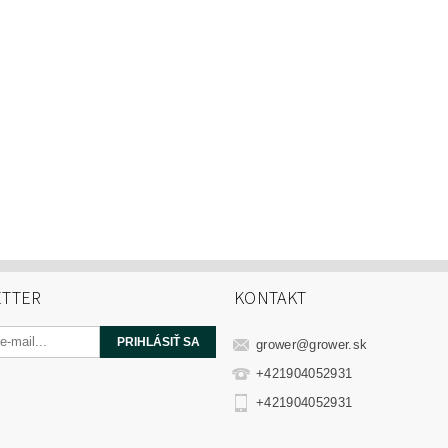
TTER
KONTAKT
grower
@
grower.sk
+421904052931
+421904052931