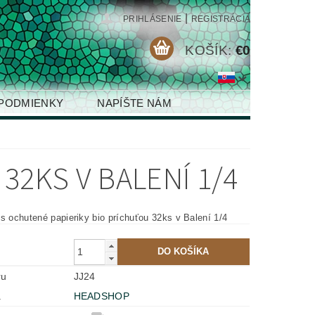
|
PRIHLÁSENIE
REGISTRÁCIA
KOŠÍK:
€0
PODMIENKY
NAPÍŠTE NÁM
32KS V BALENÍ 1/4
Juicy Jay´s ochutené papieriky bio príchuťou 32ks v Balení 1/4
ru
JJ24
a
HEADSHOP