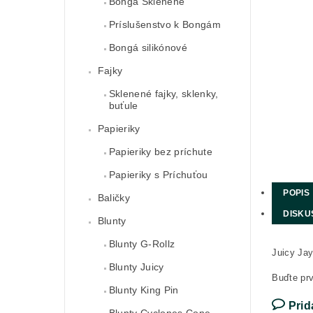
Bongá Sklenené
Príslušenstvo k Bongám
Bongá silikónové
Fajky
Sklenené fajky, sklenky,
buťule
Papieriky
Papieriky bez príchute
Papieriky s Príchuťou
POPIS
Baličky
DISKU
Blunty
Blunty G-Rollz
Juicy Jay
Blunty Juicy
Buďte prv
Blunty King Pin
Prid
Blunty Cyclones Cone