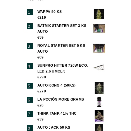
WAPPA 50 KS
€219
BATMIX STARTER SET 3 KS
AUTO
€59
ROYAL STARTER SET 5 KS
AUTO
€69
SUNPRO HITTER 720W ECO,
LED 2.6 UMOL/J
€290
AUTO KONG 4 (50KS)
€279
LA POCIÓN MORE GRAMS
€20
THINK TANK 41% THC
€39
AUTO JACK 50 KS