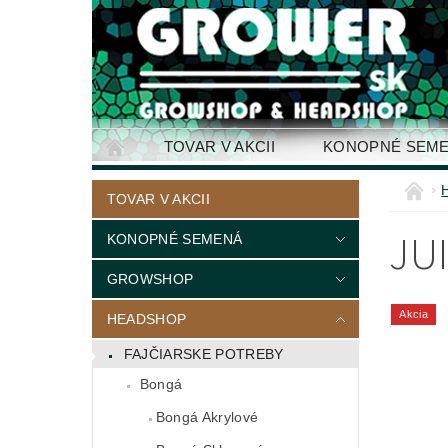
TOVAR V AKCII
KONOPNÉ SEM
KONTAKTY
TOVAR V AKCII
JU
KONOPNÉ SEMENÁ
GROWSHOP
Akcia
HEADSHOP
FAJČIARSKE POTREBY
Bongá
Bongá Akrylové