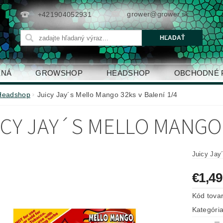
grower@grower.sk
+421904052931
ENÁ
GROWSHOP
HEADSHOP
OBCHODNÉ 
Headshop
Juicy Jay´s Mello Mango 32ks v Balení 1/4
ICY JAY´S MELLO MANGO 
€1,49
Kód tova
Kategóri