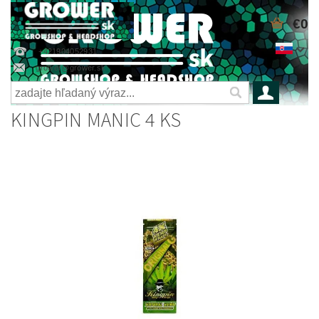
€0
+421904052931
grower@grower.sk
KINGPIN MANIC 4 KS