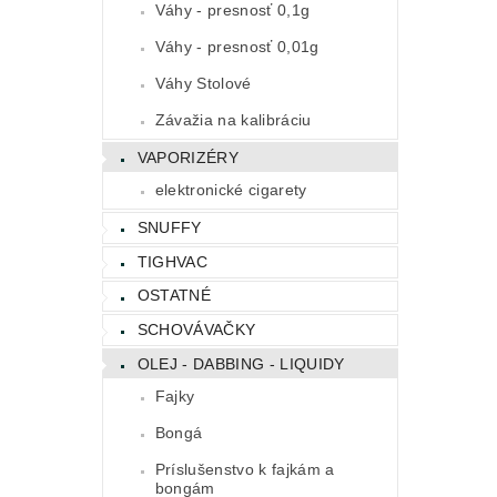
Váhy - presnosť 0,1g
Váhy - presnosť 0,01g
Váhy Stolové
Závažia na kalibráciu
VAPORIZÉRY
elektronické cigarety
SNUFFY
TIGHVAC
OSTATNÉ
SCHOVÁVAČKY
OLEJ - DABBING - LIQUIDY
Fajky
Bongá
Príslušenstvo k fajkám a
bongám