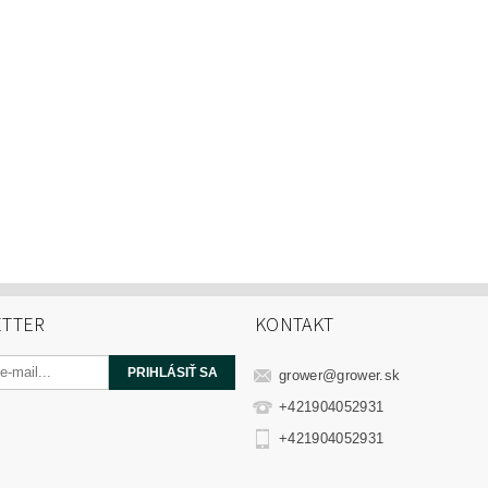
TTER
KONTAKT
grower
@
grower.sk
+421904052931
+421904052931