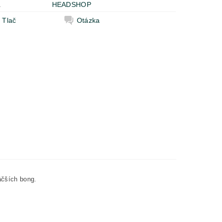
a
HEADSHOP
Tlač
Otázka
äčších bong.