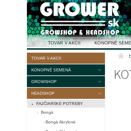
TOVAR V AKCII
KONOPNÉ SEM
KONTAKTY
TOVAR V AKCII
KO
KONOPNÉ SEMENÁ
GROWSHOP
HEADSHOP
FAJČIARSKE POTREBY
Bongá
Bongá Akrylové