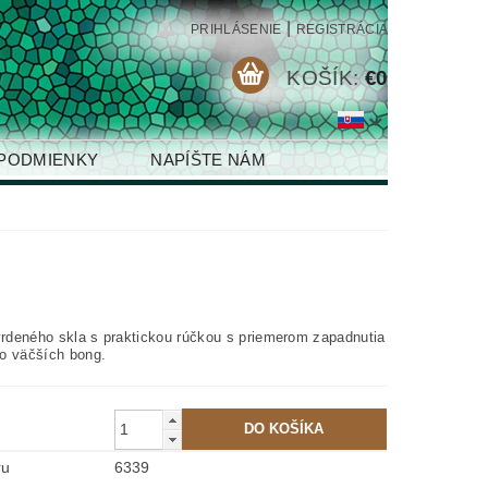
|
PRIHLÁSENIE
REGISTRÁCIA
KOŠÍK:
€0
PODMIENKY
NAPÍŠTE NÁM
tvrdeného skla s praktickou rúčkou s priemerom zapadnutia
o väčších bong.
ru
6339