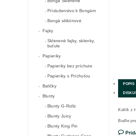
Bongá Sklenené
Príslušenstvo k Bongám
Bongá silikónové
Fajky
Sklenené fajky, sklenky,
buťule
Papieriky
Papieriky bez príchute
Papieriky s Príchuťou
POPIS
Baličky
DISKU
Blunty
Blunty G-Rollz
Kotlík z 
Blunty Juicy
Buďte prv
Blunty King Pin
Prid
Blunty Cyclones Cone