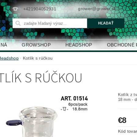
grower@grower.sk
+421904052931
ENÁ
GROWSHOP
HEADSHOP
OBCHODNÉ 
Headshop
Kotlík s rúčkou
TLÍK S RÚČKOU
Kotlík z 
18 mm - d
€8
Kód tova