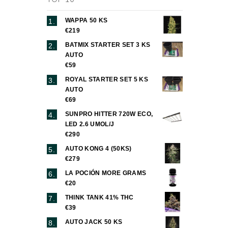
WAPPA 50 KS
€219
BATMIX STARTER SET 3 KS
AUTO
€59
ROYAL STARTER SET 5 KS
AUTO
€69
SUNPRO HITTER 720W ECO,
LED 2.6 UMOL/J
€290
AUTO KONG 4 (50KS)
€279
LA POCIÓN MORE GRAMS
€20
THINK TANK 41% THC
€39
AUTO JACK 50 KS