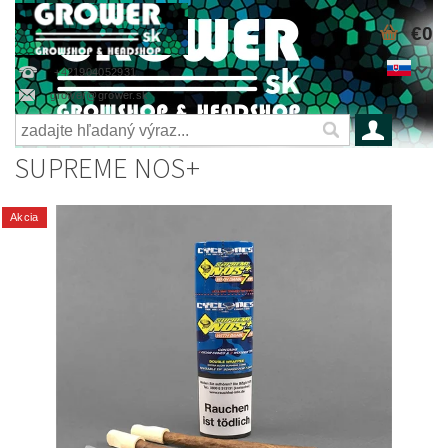
€0
+421904052931
grower@grower.sk
SUPREME NOS+
Akcia