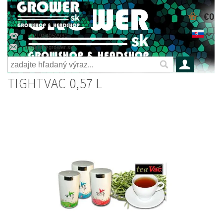
€0
+421904052931
grower@grower.sk
TIGHTVAC 0,57 L