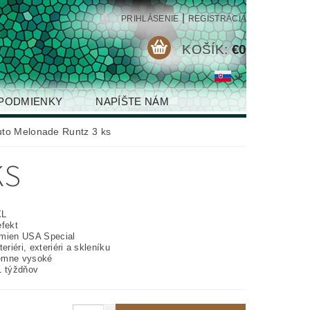
|
PRIHLÁSENIE
REGISTRÁCIA
KOŠÍK:
€0
PODMIENKY
NAPÍŠTE NÁM
uto Melonade Runtz 3 ks
KS
XL
efekt
mien USA Special
eriéri, exteriéri a skleníku
émne vysoké
1 týždňov