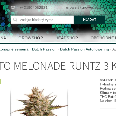
grower@grower.sk
+421904052931
ENÁ
GROWSHOP
HEADSHOP
OBCHODNÉ 
Konopné semená
Dutch Passion
Dutch Passion Autoflowering
A
TO MELONADE RUNTZ 3 
Výťažok 
Hybridný 
Rodina se
Klíma v int
THC Extr
Na zber 1