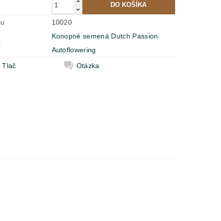
ru
10020
Konopné semená Dutch Passion
a
Autoflowering
Tlač
Otázka