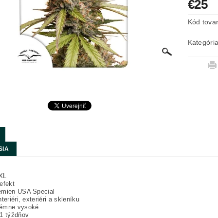
€25
Kód tova
Kategóri
SIA
XL
efekt
emien USA Special
teriéri, exteriéri a skleníku
émne vysoké
11 týždňov