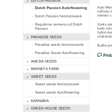
DUTCH PASSION
Auto Melo
Dutch Passion Autoflowering
veľkosti 
interiéri
Dutch Passion feminizované
Regulérne semená od Dutch
Vonku ale
budú môc
Passion
ťažké dos
očakával
PARADISE SEEDS
Paradise seeds feminizované
Buďte prv
Paradise Seeds Autoflowering
Prid
ANESIA SEEDS
BARNEYS FARM
SWEET SEEDS
Sweet seeds feminizované
Sweet seeds Autoflowering
KANNABIA
GREEN HOUSE SEEDS