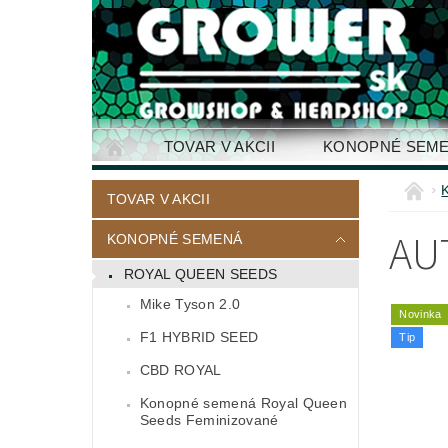
TOVAR V AKCII
KONOPNÉ SEM
KONTAKTY
TOVAR V AKCII
AU
KONOPNÉ SEMENÁ
ROYAL QUEEN SEEDS
Mike Tyson 2.0
Novinka
F1 HYBRID SEED
Tip
CBD ROYAL
Konopné semená Royal Queen
Seeds Feminizované