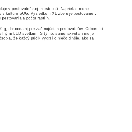
uje v pestovateľskej miestnosti. Napriek strednej
bo v kultúre SOG. Výsledkom XL zberu je pestovanie v
u pestovania a počtu rastlín.
0 g, dokonca aj pre začínajúcich pestovateľov. Odborníci
silnými LED svetlami. S týmto samonakvétam nie je
sobia, že každý púčik vydrží o niečo dlhšie, ako sa