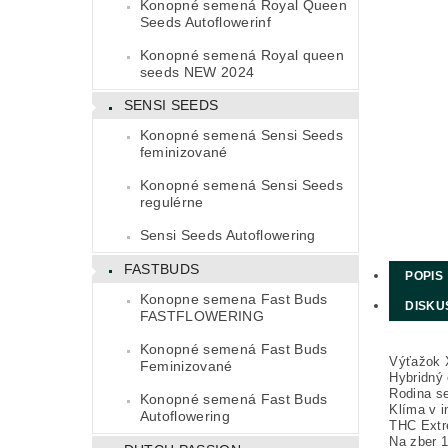
Konopné semená Royal Queen
Seeds Autoflowerinf
Konopné semená Royal queen
seeds NEW 2024
SENSI SEEDS
Konopné semená Sensi Seeds
feminizované
Konopné semená Sensi Seeds
regulérne
Sensi Seeds Autoflowering
FASTBUDS
POPIS
Konopne semena Fast Buds
DISKU
FASTFLOWERING
Konopné semená Fast Buds
Výťažok 
Feminizované
Hybridný 
Rodina s
Konopné semená Fast Buds
Klíma v in
Autoflowering
THC Extr
Na zber 