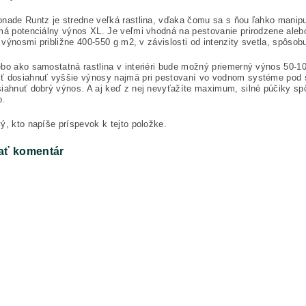
nade Runtz je stredne veľká rastlina, vďaka čomu sa s ňou ľahko manipul
má potenciálny výnos XL. Je veľmi vhodná na pestovanie prirodzene ale
 s výnosmi približne 400-550 g m2, v závislosti od intenzity svetla, spôsob
bo ako samostatná rastlina v interiéri bude možný priemerný výnos 50-10
ť dosiahnuť vyššie výnosy najmä pri pestovaní vo vodnom systéme pod 
iahnuť dobrý výnos. A aj keď z nej nevyťažíte maximum, silné púčiky spô
o.
ý, kto napíše príspevok k tejto položke.
ať komentár