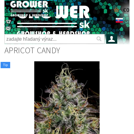
€0
+421904052931
grower@grower.sk
APRICOT CANDY
Tip