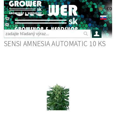
€0
+421904052931
grower@grower.sk
SENSI AMNESIA AUTOMATIC 10 KS