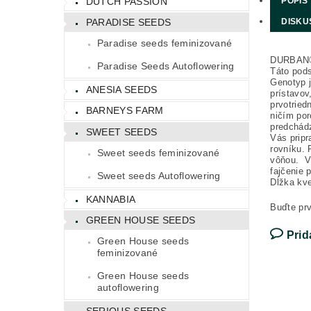
DUTCH PASSION
POPIS
DISKU
PARADISE SEEDS
Paradise seeds feminizované
DURBAN® 
Paradise Seeds Autoflowering
Táto pods
Genotyp j
ANESIA SEEDS
prístavov
prvotried
BARNEYS FARM
ničím po
predchádz
SWEET SEEDS
Vás pripr
rovníku. 
Sweet seeds feminizované
vôňou. V 
fajčenie 
Sweet seeds Autoflowering
Dĺžka kv
KANNABIA
Buďte prv
GREEN HOUSE SEEDS
Prid
Green House seeds
feminizované
Green House seeds
autoflowering
SERIOUS SEEDS