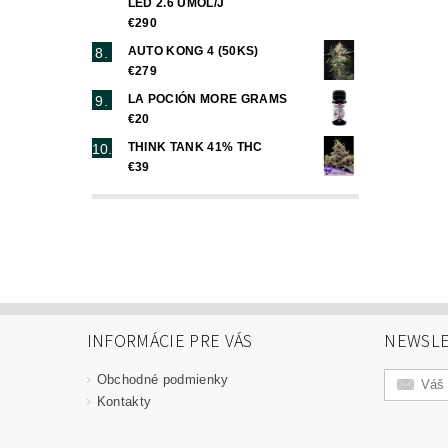
LED 2.6 UMOL/J
€290
AUTO KONG 4 (50KS)
€279
LA POCIÓN MORE GRAMS
€20
THINK TANK 41% THC
€39
INFORMÁCIE PRE VÁS
NEWSLE
Obchodné podmienky
Kontakty