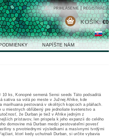
|
PRIHLÁSENIE
REGISTRÁCIA
KOŠÍK:
€0
PODMIENKY
NAPÍŠTE NÁM
10 ks, Konopné semená Sensi seeds Táto podsaditá
á sativa sa volá po meste v Južnej Afrike, kde
a marihuana pestovaná v okolitých kopcoch a pláňach.
e u miestnych obľúbený pre jednoliate kvetenstvo a
utočnosť, že Durban je tiež v Afrike jedným z
ejších prístavov, len prispela k jeho expanzii do celého
jeho domovine má Durban medzi pestovateľmi povesť
rastliny s prvotriednymi výsledkami a masívnymi tvrdými
Fajčiari, ktorí kedy uchutnali Durban, si určite vybavia