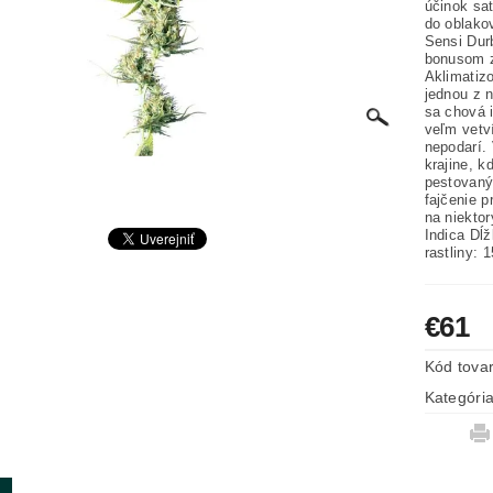
účinok sat
do oblako
Sensi Dur
bonusom z
Aklimatizo
jednou z 
sa chová i
veľm vetví
nepodarí.
krajine, k
pestovaný
fajčenie p
na niekto
Indica Dĺ
rastliny: 
€61
Kód tova
Kategóri