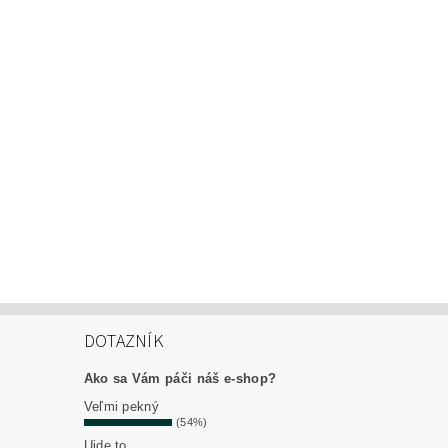
DOTAZNÍK
Ako sa Vám páči náš e-shop?
Veľmi pekný
(54%)
Ujde to