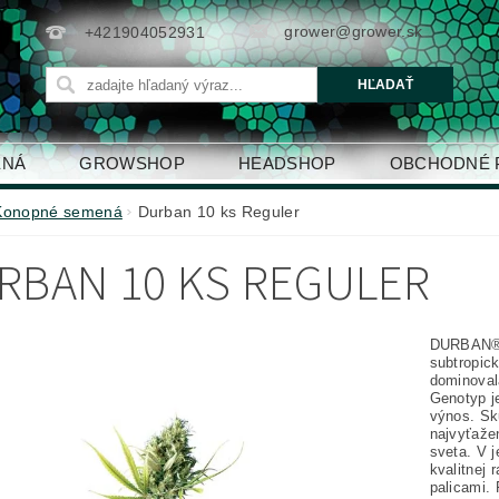
grower@grower.sk
+421904052931
ENÁ
GROWSHOP
HEADSHOP
OBCHODNÉ 
Konopné semená
Durban 10 ks Reguler
RBAN 10 KS REGULER
DURBAN® 
subtropick
dominoval
Genotyp j
výnos. Sk
najvyťažen
sveta. V 
kvalitnej 
palicami. 