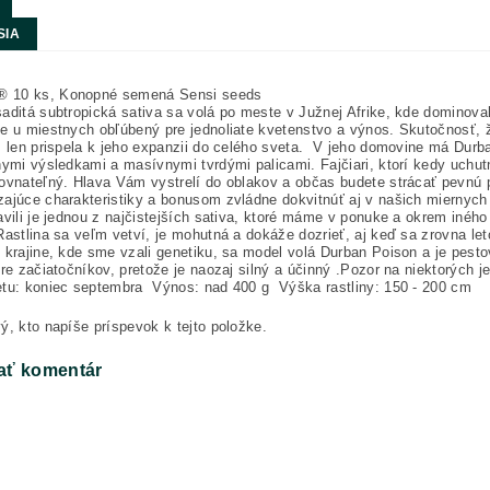
SIA
10 ks, Konopné semená Sensi seeds
aditá subtropická sativa sa volá po meste v Južnej Afrike, kde dominov
e u miestnych obľúbený pre jednoliate kvetenstvo a výnos. Skutočnosť, ž
, len prispela k jeho expanzii do celého sveta. V jeho domovine má Durba
nymi výsledkami a masívnymi tvrdými palicami. Fajčiari, ktorí kedy uchutna
rovnateľný. Hlava Vám vystrelí do oblakov a občas budete strácať pevn
ajúce charakteristiky a bonusom zvládne dokvitnúť aj v našich miernych
avili je jednou z najčistejších sativa, ktoré máme v ponuke a okrem inéh
Rastlina sa veľm vetví, je mohutná a dokáže dozrieť, aj keď sa zrovna le
krajine, kde sme vzali genetiku, sa model volá Durban Poison a je pesto
pre začiatočníkov, pretože je naozaj silný a účinný .Pozor na niektorých
etu: koniec septembra Výnos: nad 400 g Výška rastliny: 150 - 200 cm
ý, kto napíše príspevok k tejto položke.
ať komentár