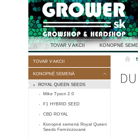
TOVAR V AKCII
KONOPNÉ SEM
KONTAKTY
TOVAR V AKCII
DU
KONOPNÉ SEMENÁ
ROYAL QUEEN SEEDS
Mike Tyson 2.0
F1 HYBRID SEED
CBD ROYAL
Konopné semená Royal Queen
Seeds Feminizované