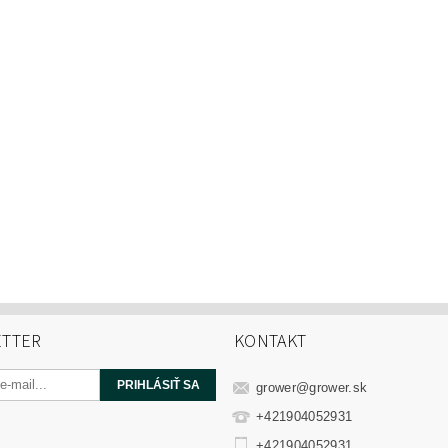
TTER
KONTAKT
grower
@
grower.sk
+421904052931
+421904052931