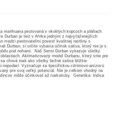
ala marihuana pestovaná v okolitých kopcoch a pláňach.
e Durban je tiež v Afrike jedným z najvyťaženejších
n medzi pestovateľmi povesť kvalitnej rastliny s
li Durban, si určite vybavia účinok sativa, ktorý nie je s
ú pôdu pod nohami. Náš Sensi Durban vykazuje všetky
 oblastiach. Aklimatizovaný model Durbanu, ktorý sme pre
o sa chová inak ako všetky bežné sativa bližšie
to nepodarí. Vyznačuje sa špecifickou citrónovo-anízovú
vaný pre svoj veľký potenciál. Nie je celkom vhodný na
 jedincov môže účinkovať až narkoticky. Genetika: Indica