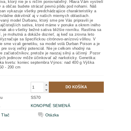
iva, ktorý nie je s ničím porovnateľný. Hlava Vám vystrelí
v a občas budete strácať pevnú pôdu pod nohami. Náš
ban vykazuje všetky predchádzajúce charakteristiky a
vládne dokvitnúť aj v našich miernych oblastiach.
vaný model Durbanu, ktorý sme pre Vás pripravili je
najčistejších sativa, ktoré máme v ponuke a okrem iného
nak ako všetky bežné sativa bližšie rovníku. Rastlina sa
, je mohutná a dokáže dozrieť, aj keď sa zrovna leto
 Vyznačuje sa špecifickou citrónovo-anízovú vôňou. V
de sme vzali genetiku, sa model volá Durban Poison a je
 pre svoj veľký potenciál. Nie je celkom vhodný na
re začiatočníkov, pretože je naozaj silný a účinný .Pozor
rých jedincov môže účinkovať až narkoticky. Genetika:
žka kvetu: koniec septembra Výnos: nad 400 g Výška
150 - 200 cm
ru
SS70
a
KONOPNÉ SEMENÁ
Tlač
Otázka