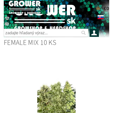
€0
+421904052931
grower@grower.sk
FEMALE MIX 10 KS