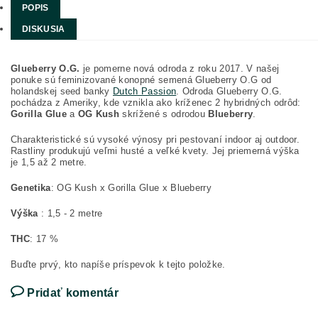
POPIS
DISKUSIA
Glueberry O.G.
je pomerne nová odroda z roku 2017. V našej
ponuke sú feminizované konopné semená Glueberry O.G od
holandskej seed banky
Dutch Passion
. Odroda Glueberry O.G.
pochádza z Ameriky, kde vznikla ako kríženec 2 hybridných odrôd:
Gorilla Glue
a
OG Kush
skrížené s odrodou
Blueberry
.
Charakteristické sú vysoké výnosy pri pestovaní indoor aj outdoor.
Rastliny produkujú veľmi husté a veľké kvety. Jej priemerná výška
je 1,5 až 2 metre.
Genetika
: OG Kush x Gorilla Glue x Blueberry
Výška
: 1,5 - 2 metre
THC
: 17 %
Buďte prvý, kto napíše príspevok k tejto položke.
Pridať komentár