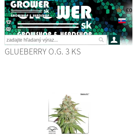
€0
+421904052931
grower@grower.sk
GLUEBERRY O.G. 3 KS