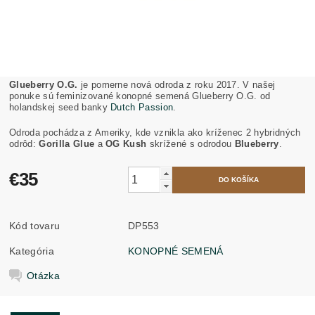
Glueberry O.G.
je pomerne nová odroda z roku 2017. V našej
ponuke sú feminizované konopné semená Glueberry O.G. od
holandskej seed banky
Dutch Passion
.
Odroda pochádza z Ameriky, kde vznikla ako kríženec 2 hybridných
odrôd:
Gorilla Glue
a
OG Kush
skrížené s odrodou
Blueberry
.
€35
Kód tovaru
DP553
Kategória
KONOPNÉ SEMENÁ
Otázka