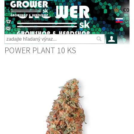
€0
+421904052931
grower@grower.sk
POWER PLANT 10 KS