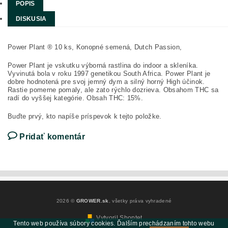
POPIS
DISKUSIA
Power Plant ® 10 ks, Konopné semená, Dutch Passion,
Power Plant je vskutku výborná rastlina do indoor a skleníka.
Vyvinutá bola v roku 1997 genetikou South Africa. Power Plant je
dobre hodnotená pre svoj jemný dym a silný horný High účinok.
Rastie pomerne pomaly, ale zato rýchlo dozrieva. Obsahom THC sa
radí do vyššej kategórie. Obsah THC: 15%.
Buďte prvý, kto napíše príspevok k tejto položke.
Pridať komentár
2026 ©
GROWER.sk
, všetky práva vyhradené
Vytvoril Shoptet
Tento web používa súbory cookies. Ďalším prechádzaním tohto webu