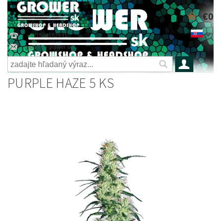
€0
+421904052931
grower@grower.sk
PURPLE HAZE 5 KS