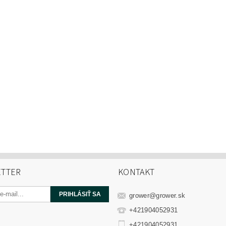
TTER
KONTAKT
grower
@
grower.sk
+421904052931
+421904052931