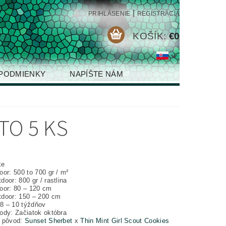
|
PRIHLÁSENIE
REGISTRÁCIA
KOŠÍK:
€0
PODMIENKY
NAPÍŠTE NÁM
TO 5 KS
%
ke
or: 500 to 700 gr / m²
oor: 800 gr / rastlina
oor: 80 – 120 cm
door: 150 – 200 cm
 8 – 10 týždňov
ody: Začiatok októbra
 pôvod:
Sunset Sherbet
x
Thin Mint Girl Scout Cookies