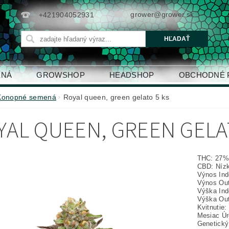
grower@grower.sk
+421904052931
ENÁ
GROWSHOP
HEADSHOP
OBCHODNÉ 
Konopné semená
Royal queen, green gelato 5 ks
YAL QUEEN, GREEN GELA
THC: 27
CBD: Níz
Výnos Indo
Výnos Outd
Výška Ind
Výška Out
Kvitnutie:
Mesiac Úr
Genetický