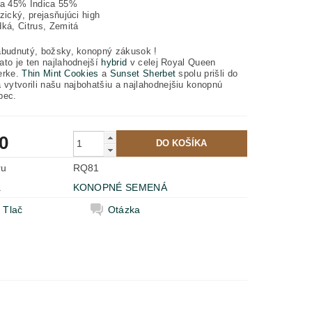
va 45% Indica 55%
zický, prejasňujúci high
dká, Citrus, Zemitá
abudnutý, božsky, konopný zákusok !
to je ten najlahodnejší
hybrid
v celej
Royal Queen
erke.
Thin Mint Cookies
a
Sunset Sherbet
spolu prišli do
 vytvorili našu najbohatšiu a najlahodnejšiu konopnú
bec.
0
ru
RQ81
a
KONOPNÉ SEMENÁ
Tlač
Otázka