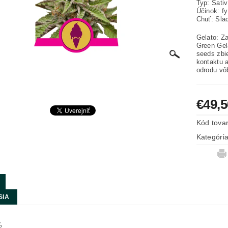
Typ: Sati
Účinok: fy
Chuť: Sla
Gelato: Z
Green Gela
seeds
zbi
kontaktu a
odrodu vô
€49,5
Kód tova
Kategóri
SIA
%