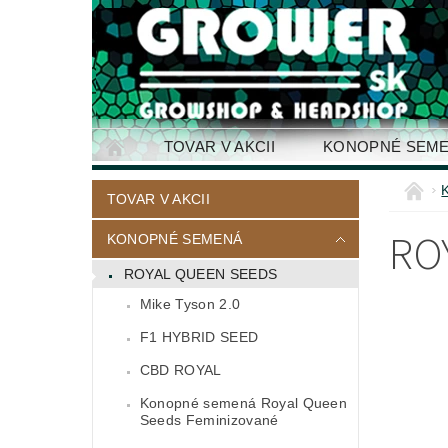
TOVAR V AKCII
KONOPNÉ SEM
KONTAKTY
TOVAR V AKCII
RO
KONOPNÉ SEMENÁ
ROYAL QUEEN SEEDS
Mike Tyson 2.0
F1 HYBRID SEED
CBD ROYAL
Konopné semená Royal Queen
Seeds Feminizované