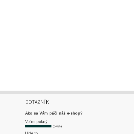
DOTAZNÍK
Ako sa Vám páči náš e-shop?
Veľmi pekný
(54%)
Ujde to