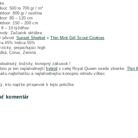
ke
oor: 500 to 700 gr / m²
door: 800 gr / rastlina
door: 80 – 120 cm
tdoor: 150 – 200 cm
: 8 – 10 týždňov
ody: Začiatok októbra
ý pôvod:
Sunset Sherbet
x
Thin Mint Girl Scout Cookies
iva 45% Indica 55%
yzický, prejasňujúci high
dká, Citrus, Zemitá
Zabudnutý, božsky, konopný zákusok !
ato je ten najlahodnejší
hybrid
v celej
Royal Queen seeds
zbierke.
Thin 
 našu najbohatšiu a najlahodnejšiu konopnú odrodu vôbec.
ý, kto napíše príspevok k tejto položke.
ať komentár