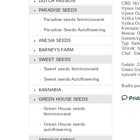
DUTCH PASSION
CBD: Níz
Výnos Ind
PARADISE SEEDS
Výnos Out
Výška In
Paradise seeds feminizované
Výška Ou
Kvitnutie
Paradise Seeds Autoflowering
Mesiac Úr
Genetick
ANESIA SEEDS
Typ: Sat
Účinok: f
BARNEYS FARM
Chuť: Sla
SWEET SEEDS
Gelato: 
Sweet seeds feminizované
Green Gel
vytvorili
Sweet seeds Autoflowering
Buďte prv
KANNABIA
Prid
GREEN HOUSE SEEDS
Green House seeds
feminizované
Green House seeds
autoflowering
SERIOUS SEEDS