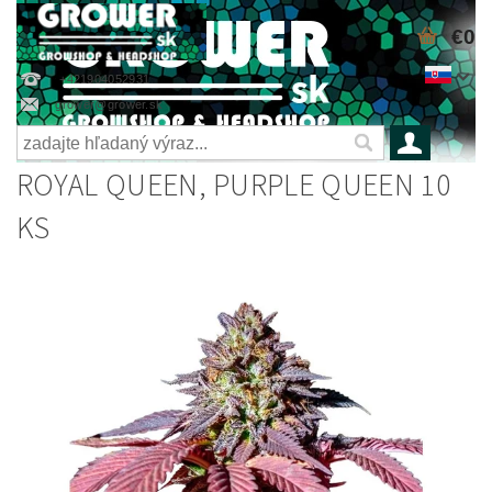
€0
+421904052931
grower@grower.sk
ROYAL QUEEN, PURPLE QUEEN 10
KS