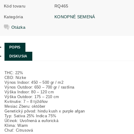
Kód tovaru
RQ465
Kategória
KONOPNÉ SEMENÁ
Otázka
POPIS
DISKUSIA
THC: 22%
CBD: Nízke
Výnos Indoor: 450 – 500 gr / m2
Výnos Outdoor: 650 – 700 gr / rastlina
Výška Indoor: 80 – 120 cm
Výška Outdoor: 175 – 210 cm
Kvitnutie: 7 – 8 týždňov
Mesiac Zberu: október
Genetický pôvod: hindu kush
x purple afgan
Typ: Sativa 25% Indica 75%
Účinok: Uvoľnená a euforická
Klima: Warm
Chuť: Citrusová