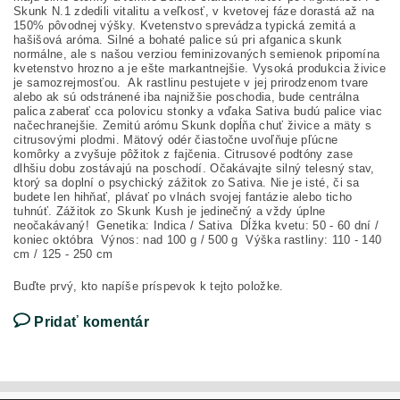
Skunk N.1 zdedili vitalitu a veľkosť, v kvetovej fáze dorastá až na
150% pôvodnej výšky. Kvetenstvo sprevádza typická zemitá a
hašišová aróma. Silné a bohaté palice sú pri afganica skunk
normálne, ale s našou verziou feminizovaných semienok pripomína
kvetenstvo hrozno a je ešte markantnejšie. Vysoká produkcia živice
je samozrejmosťou. Ak rastlinu pestujete v jej prirodzenom tvare
alebo ak sú odstránené iba najnižšie poschodia, bude centrálna
palica zaberať cca polovicu stonky a vďaka Sativa budú palice viac
načechranejšie. Zemitú arómu Skunk dopĺňa chuť živice a mäty s
citrusovými plodmi. Mätový odér čiastočne uvoľňuje pľúcne
komôrky a zvyšuje pôžitok z fajčenia. Citrusové podtóny zase
dlhšiu dobu zostávajú na poschodí. Očakávajte silný telesný stav,
ktorý sa doplní o psychický zážitok zo Sativa. Nie je isté, či sa
budete len hihňať, plávať po vlnách svojej fantázie alebo ticho
tuhnúť. Zážitok zo Skunk Kush je jedinečný a vždy úplne
neočakávaný! Genetika: Indica / Sativa Dĺžka kvetu: 50 - 60 dní /
koniec októbra Výnos: nad 100 g / 500 g Výška rastliny: 110 - 140
cm / 125 - 250 cm
Buďte prvý, kto napíše príspevok k tejto položke.
Pridať komentár