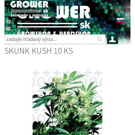
€0
+421904052931
grower@grower.sk
SKUNK KUSH 10 KS