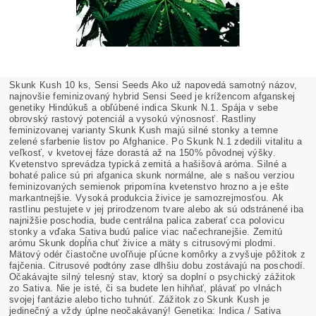
Skunk Kush 10 ks, Sensi Seeds Ako už napovedá samotný názov,
najnovšie feminizovaný hybrid Sensi Seed je krížencom afganskej
genetiky Hindúkuš a obľúbené indica Skunk N.1. Spája v sebe
obrovský rastový potenciál a vysokú výnosnosť. Rastliny
feminizovanej varianty Skunk Kush majú silné stonky a temne
zelené sfarbenie listov po Afghanice. Po Skunk N.1 zdedili vitalitu a
veľkosť, v kvetovej fáze dorastá až na 150% pôvodnej výšky.
Kvetenstvo sprevádza typická zemitá a hašišová aróma. Silné a
bohaté palice sú pri afganica skunk normálne, ale s našou verziou
feminizovaných semienok pripomína kvetenstvo hrozno a je ešte
markantnejšie. Vysoká produkcia živice je samozrejmosťou. Ak
rastlinu pestujete v jej prirodzenom tvare alebo ak sú odstránené iba
najnižšie poschodia, bude centrálna palica zaberať cca polovicu
stonky a vďaka Sativa budú palice viac načechranejšie. Zemitú
arómu Skunk dopĺňa chuť živice a mäty s citrusovými plodmi.
Mätový odér čiastočne uvoľňuje pľúcne komôrky a zvyšuje pôžitok z
fajčenia. Citrusové podtóny zase dlhšiu dobu zostávajú na poschodí.
Očakávajte silný telesný stav, ktorý sa doplní o psychický zážitok
zo Sativa. Nie je isté, či sa budete len hihňať, plávať po vlnách
svojej fantázie alebo ticho tuhnúť. Zážitok zo Skunk Kush je
jedinečný a vždy úplne neočakávaný! Genetika: Indica / Sativa