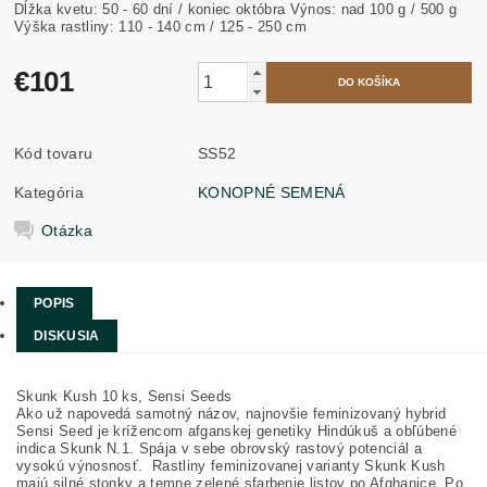
Dĺžka kvetu: 50 - 60 dní / koniec októbra Výnos: nad 100 g / 500 g
Výška rastliny: 110 - 140 cm / 125 - 250 cm
€101
Kód tovaru
SS52
Kategória
KONOPNÉ SEMENÁ
Otázka
POPIS
DISKUSIA
Skunk Kush 10 ks, Sensi Seeds
Ako už napovedá samotný názov, najnovšie feminizovaný hybrid
Sensi Seed je krížencom afganskej genetiky Hindúkuš a obľúbené
indica Skunk N.1. Spája v sebe obrovský rastový potenciál a
vysokú výnosnosť. Rastliny feminizovanej varianty Skunk Kush
majú silné stonky a temne zelené sfarbenie listov po Afghanice. Po