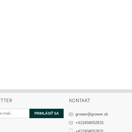
TTER
KONTAKT
grower
@
grower.sk
+421904052931
+421904052931