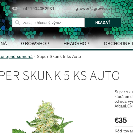
grower@grower.sk
+421904052931
ENÁ
GROWSHOP
HEADSHOP
OBCHODNÉ 
Konopné semená
Super Skunk 5 ks Auto
PER SKUNK 5 KS AUTO
Super sku
ktorá pred
odroda vy
Afgani.Ok
€35
Kód tova