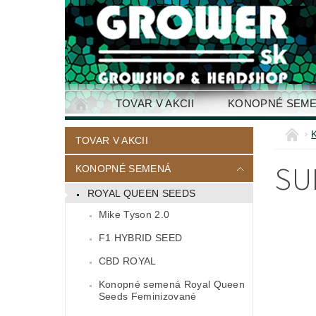
TOVAR V AKCII
KONOPNÉ SEM
KONTAKTY
TOVAR V AKCII
SU
KONOPNÉ SEMENÁ
ROYAL QUEEN SEEDS
Mike Tyson 2.0
F1 HYBRID SEED
CBD ROYAL
Konopné semená Royal Queen
Seeds Feminizované