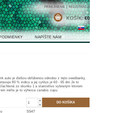
|
PRIHLÁSENIE
REGISTRÁCIA
KOŠÍK:
€0
PODMIENKY
NAPÍŠTE NÁM
nk auto je ďalšou obľúbenou odrodou z tejto seedbanky,
stavuje 80 % indicu a jej cyklus je 60 - 65 dní.Je to
šľachtená zo skunku 1 a starostlivo vybraným klonom
rem iného je to výherca canabis cupu.
ru
SS47