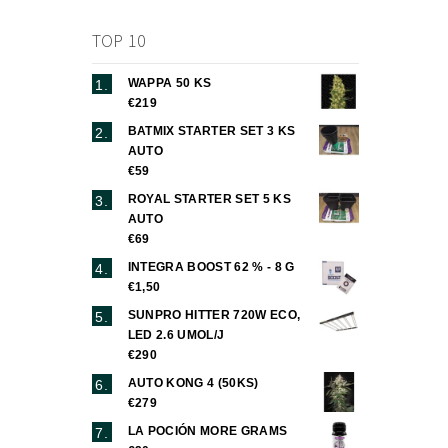
TOP 10
WAPPA 50 KS
€219
BATMIX STARTER SET 3 KS
AUTO
€59
ROYAL STARTER SET 5 KS
AUTO
€69
INTEGRA BOOST 62 % - 8 G
€1,50
SUNPRO HITTER 720W ECO,
LED 2.6 UMOL/J
€290
AUTO KONG 4 (50KS)
€279
LA POCIÓN MORE GRAMS