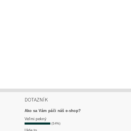
DOTAZNÍK
Ako sa Vám páči náš e-shop?
Veľmi pekný
(54%)
Ujde to