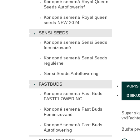
Konopné semená Royal Queen
Seeds Autoflowerinf
Konopné semená Royal queen
seeds NEW 2024
SENSI SEEDS
Konopné semená Sensi Seeds
feminizované
Konopné semená Sensi Seeds
regulérne
Sensi Seeds Autoflowering
FASTBUDS
POPIS
Konopne semena Fast Buds
DISKU
FASTFLOWERING
Konopné semená Fast Buds
Super sku
Feminizované
vyšľachte
Konopné semená Fast Buds
Buďte prv
Autoflowering