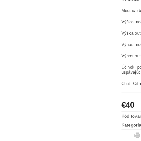
Mesiac zb
Výška ind
Výška out
Výnos ind
Výnos outd
Účinok: p
uspávajúc
Chuť: Cit
€40
Kód tova
Kategóri