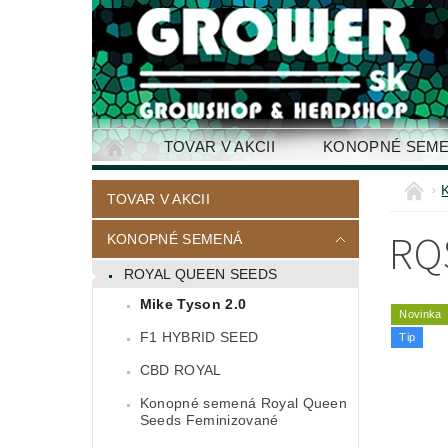
TOVAR V AKCII
KONOPNÉ SEM
KONTAKTY
TOVAR V AKCII
RQ
KONOPNÉ SEMENÁ
ROYAL QUEEN SEEDS
Mike Tyson 2.0
Novinka
F1 HYBRID SEED
Tip
CBD ROYAL
Konopné semená Royal Queen
Seeds Feminizované