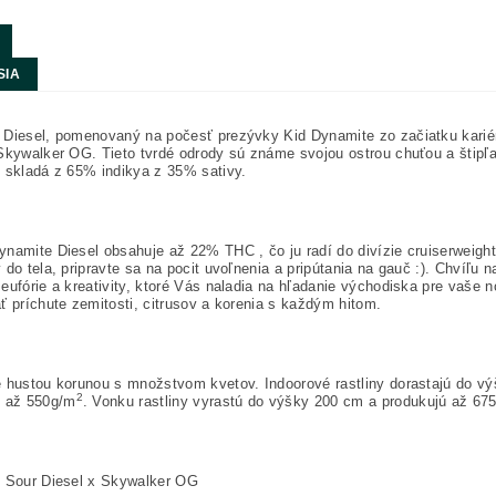
SIA
 Diesel, pomenovaný na počesť prezývky Kid Dynamite zo začiatku karié
Skywalker OG. Tieto tvrdé odrody sú známe svojou ostrou chuťou a štipľav
 skladá z 65% indikya z 35% sativy.
namite Diesel obsahuje až 22% THC , čo ju radí do divízie cruiserweight
 do tela, pripravte sa na pocit uvoľnenia a pripútania na gauč :). Chvíľu
eufórie a kreativity, ktoré Vás naladia na hľadanie východiska pre vaše
ť príchute zemitosti, citrusov a korenia s každým hitom.
 hustou korunou s množstvom kvetov. Indoorové rastliny dorastajú do vý
2
ú až 550g/m
. Vonku rastliny vyrastú do výšky 200 cm a produkujú až 675 
: Sour Diesel x Skywalker OG