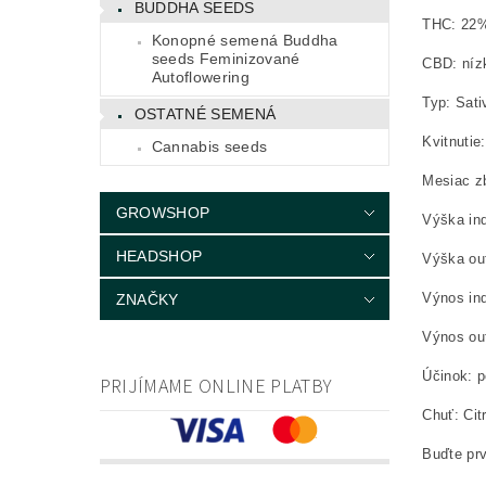
BUDDHA SEEDS
THC: 22
Konopné semená Buddha
seeds Feminizované
CBD: níz
Autoflowering
Typ: Sat
OSTATNÉ SEMENÁ
Kvitnutie
Cannabis seeds
Mesiac zb
GROWSHOP
Výška in
HEADSHOP
Výška ou
Výnos in
ZNAČKY
Výnos out
Účinok: p
PRIJÍMAME ONLINE PLATBY
Chuť: Cit
Buďte prv