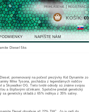
|
PRIHLÁSENIE
REGISTRÁCIA
KOŠÍK:
€0
PODMIENKY
NAPÍŠTE NÁM
mite Diesel 5ks
Diesel, pomenovaný na počesť prezývky Kid Dynamite zo
kariéry Mike Tysona, pochádza z legendárnych rodičov
el a Skywalker OG. Tieto tvrdé odrody sú známe svojou
uťou a štipľavými účinkami. Spoločne predali genetický
orý sa geneticky skladá z 65% indikya z 35% sativy.
namite Diesel obsahuje až 22% THC , čo ju radí do