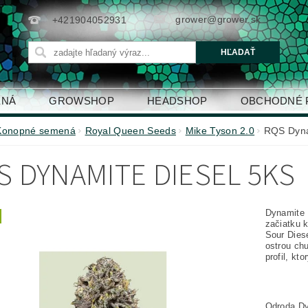
grower@grower.sk
+421904052931
ENÁ
GROWSHOP
HEADSHOP
OBCHODNÉ 
Konopné semená
Royal Queen Seeds
Mike Tyson 2.0
RQS Dyna
S DYNAMITE DIESEL 5KS
Dynamite 
začiatku 
Sour Dies
ostrou ch
profil, kt
Odroda Dy