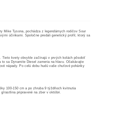
ry Mike Tysona, pochádza z legendárnych rodičov Sour
ými účinkami. Spoločne predali genetický profil, ktorý sa
. Tieto kvety obvykle začínajú v prvých kolách pôsobiť
 na to sa Dynamite Diesel zameria na hlavu. Očakávajte
 nové nápady. Po celú dobu hudú vaše chuťové poháriky
šky 100-150 cm a po zhruba 9 týždňoch kvitnutia
g/rastlina pripravené na zber v októbri.