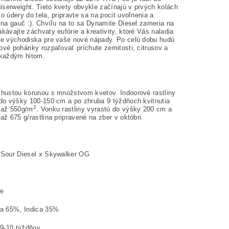
uiserweight. Tieto kvety obvykle začínajú v prvých kolách
o údery do tela, pripravte sa na pocit uvoľnenia a
 na gauč :). Chvíľu na to sa Dynamite Diesel zameria na
kávajte záchvaty eufórie a kreativity, ktoré Vás naladia
ie východiska pre vaše nové nápady. Po celú dobu hudú
vé poháriky rozpaľovať príchute zemitosti, citrusov a
 každým hitom.
 hustou korunou s množstvom kvetov. Indoorové rastliny
 do výšky 100-150 cm a po zhruba 9 týždňoch kvitnutia
2
 až 550g/m
. Vonku rastliny vyrastú do výšky 200 cm a
až 675 g/rastlina pripravené na zber v októbri.
 Sour Diesel x Skywalker OG
%
ke
va 65%, Indica 35%
 9-10 týždňov