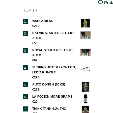
Prid
TOP 10
WAPPA 50 KS
€219
BATMIX STARTER SET 3 KS
AUTO
€59
ROYAL STARTER SET 5 KS
AUTO
€69
SUNPRO HITTER 720W ECO,
LED 2.6 UMOL/J
€290
AUTO KONG 4 (50KS)
€279
LA POCIÓN MORE GRAMS
€20
THINK TANK 41% THC