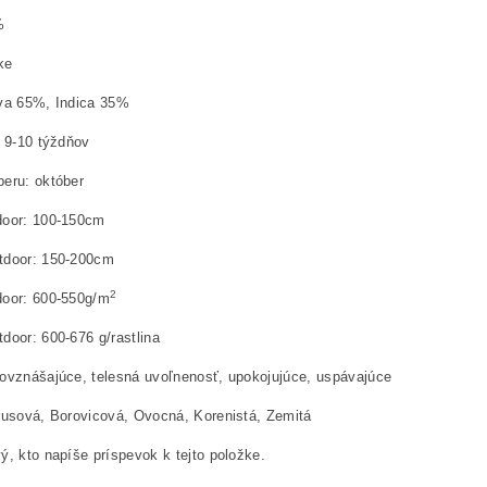
%
ke
iva 65%, Indica 35%
: 9-10 týždňov
eru: október
door: 100-150cm
tdoor: 150-200cm
2
door: 600-550g/m
door: 600-676 g/rastlina
ovznášajúce, telesná uvoľnenosť, upokojujúce, uspávajúce
rusová, Borovicová, Ovocná, Korenistá, Zemitá
ý, kto napíše príspevok k tejto položke.