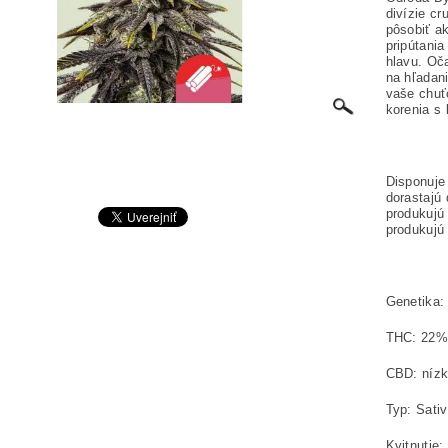
divízie cr
pôsobiť ak
pripútania
hlavu. Oča
na hľadan
vaše chuťo
korenia s
Disponuje
dorastajú
produkujú
produkujú 
Genetika:
THC: 22
CBD: níz
Typ: Sati
Kvitnutie: