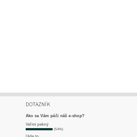
DOTAZNÍK
Ako sa Vám páči náš e-shop?
Veľmi pekný
(54%)
Ujde to