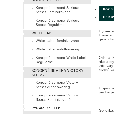
Konopné semená Serious
POPIS
Seeds Feminizované
DISKU
Konopné semená Serious
Seeds Regulérne
Dynamite
WHITE LABEL
Diesel a 
geneticky
White Label feminizované
White Label autoflowering
Konopné semená White Label
Odroda Dy
ako údery
Regulérne
záchvaty 
rozpaľova
KONOPNÉ SEMENÁ VICTORY
SEEDS
Konopné semená Victory
Seeds Autoflowering
Disponuje
produkuj
Konopné semená Victory
Seeds Feminizované
PYRAMID SEEDS
Genetika