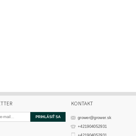
TTER
KONTAKT
grower
@
grower.sk
+421904052931
+421904052931