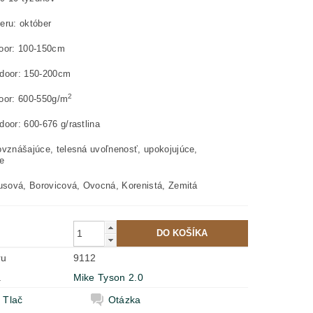
eru: október
oor: 100-150cm
door: 150-200cm
2
oor: 600-550g/m
oor: 600-676 g/rastlina
ovznášajúce, telesná uvoľnenosť, upokojujúce,
e
rusová, Borovicová, Ovocná, Korenistá, Zemitá
ru
9112
a
Mike Tyson 2.0
Tlač
Otázka