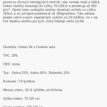
pomocou rôznych tréningových techník, aby zostala malá a ľahká.
Indoor rastliny dorastajú do výšky 70-120cm a produkujú až 450
2
g/m
. Oproti tomu vonkajšie rastliny dosahujú vrcholu vo výške
160cm a sú schopné produkovať až 180g/rastlina. Táto odroda
prejde celým svojím vegetačným cyklom za 10 týždňov, čo z nej
činí ideálnu rastlinu pre tých, ktorý hľadajú niečo rýchle.
Genetika: Gelato 44 x Cookies auto
THC: 20%
CBD: nízke
Typ : Sativa 25%, Indica 65%, Ruderalis 10%
Kvitnutie: 7-9 týždňov
Mesiac zberu: 10-11 týždňov od klíčenia
Výška indoor: 70-120 cm