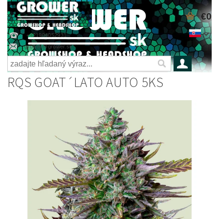
€0
+421904052931
grower@grower.sk
RQS GOAT´LATO AUTO 5KS