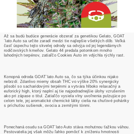
Až sa budú budúce generácie obzerať za genetikou Gelato, GOAT
´lato Auto sa určite zaradí medzi tie najlepšie všetkých dôb. Veľká
časť úspechu tejto skvelej odrody sa odvýja od jej legendárnych
rodičovských kmeňov. Gelato 44 predala potomkom mnoho
lahodných terpénov, zatiaľčo Cookies Auto im vdýchla rýchly rast.
Konopná odroda GOAT´lato Auto sa, čo sa týka účinkou nijako
nebrzdí. Zdanlivo mierny obsah THC vo výške 20% synergicky
pôsobí so sacharidovými terpénmi a vytvára hlboko relaxačný a
euforický high, ktorý naplní aj tie najpodradnejšie úlohy vzrušením
ako pri zápase o titul. Zatiaľčo vysiela vlny uvoľnenia pulzujúce po
celom tele, jej aromatické chemické látky cielia na chuťové poháriky
s príchuťou sušienok, ovocia a zemitými tónmi.
Ponechaná osudu sa GOAT´lato Auto stáva mohutnou ťažkou váhou.
Pestovatelia jej však môžu ľahko pomôcť k zníženiu hmotnosti