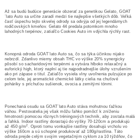
Až sa budú budúce generácie obzerať za genetikou Gelato, GOAT
´lato Auto sa určite zaradí medzi tie najlepšie všetkých dôb. Veľká
časť úspechu tejto skvelej odrody sa odvýja od jej legendárnych
rodičovských kmeňov. Gelato 44 predala potomkom mnoho
lahodných terpénov, zatiaľčo Cookies Auto im vdýchla rýchly rast.
Konopná odroda GOAT´lato Auto sa, čo sa týka účinkou nijako
nebrzdí. Zdanlivo mierny obsah THC vo výške 20% synergicky
pôsobí so sacharidovými terpénmi a vytvára hlboko relaxačný a
euforický high, ktorý naplní aj tie najpodradnejšie úlohy vzrušením
ako pri zápase o titul. Zatiaľčo vysiela vlny uvoľnenia pulzujúce po
celom tele, jej aromatické chemické látky cielia na chuťové
poháriky s príchuťou sušienok, ovocia a zemitými tónmi.
Ponechaná osudu sa GOAT´lato Auto stáva mohutnou ťažkou
váhou. Pestovatelia jej však môžu ľahko pomôcť k zníženiu
hmotnosti pomocou rôznych tréningových techník, aby zostala malá
a ľahká. Indoor rastliny dorastajú do výšky 70-120cm a produkujú
2
až 450 g/m
. Oproti tomu vonkajšie rastliny dosahujú vrcholu vo
výške 160cm a sú schopné produkovať až 180g/rastlina. Táto
odroda prejde celým svojím vegetačným cyklom za 10 týždňov, čo