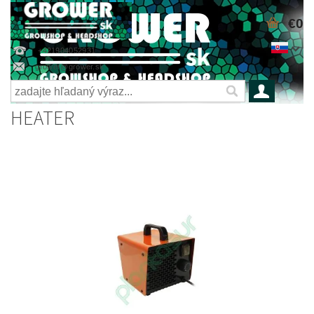
€0
+421904052931
grower@grower.sk
HEATER