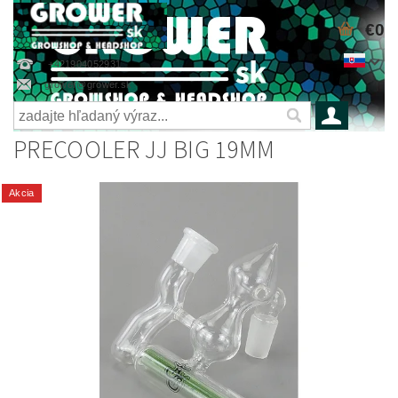
€0
+421904052931
grower@grower.sk
PRECOOLER JJ BIG 19MM
Akcia