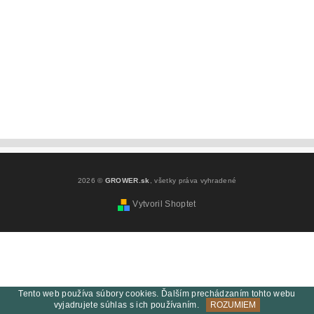
2026 ©
GROWER.sk
, všetky práva vyhradené
Vytvoril Shoptet
Tento web používa súbory cookies. Ďalším prechádzaním tohto webu
vyjadrujete súhlas s ich používaním.
ROZUMIEM