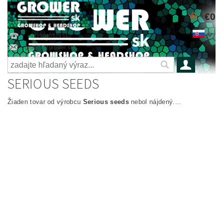
€0
+421904052931
grower@grower.sk
SERIOUS SEEDS
Žiaden tovar od výrobcu
Serious seeds
nebol nájdený....