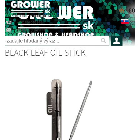
€0
+421904052931
grower@grower.sk
BLACK LEAF OIL STICK