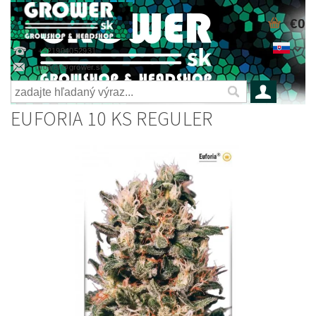
€0
+421904052931
grower@grower.sk
EUFORIA 10 KS REGULER