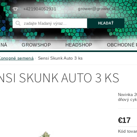
grower@grower.sk
+421904052931
ENÁ
GROWSHOP
HEADSHOP
OBCHODNÉ 
Konopné semená
Sensi Skunk Auto 3 ks
NSI SKUNK AUTO 3 KS
Novinka 2
dňový cyk
€17
Kód tova