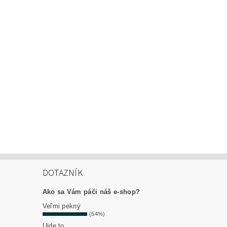
DOTAZNÍK
Ako sa Vám páči náš e-shop?
Veľmi pekný
(54%)
Ujde to