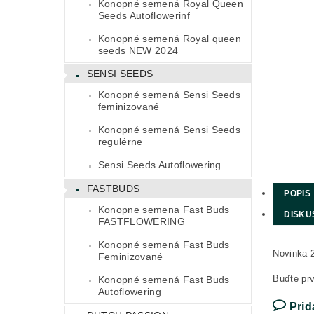
Konopné semená Royal Queen
Seeds Autoflowerinf
Konopné semená Royal queen
seeds NEW 2024
SENSI SEEDS
Konopné semená Sensi Seeds
feminizované
Konopné semená Sensi Seeds
regulérne
Sensi Seeds Autoflowering
FASTBUDS
POPIS
Konopne semena Fast Buds
DISKU
FASTFLOWERING
Konopné semená Fast Buds
Novinka 
Feminizované
Buďte prv
Konopné semená Fast Buds
Autoflowering
Prid