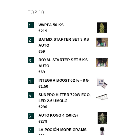
TOP 10
WAPPA 50 KS
€219
BATMIX STARTER SET 3 KS
AUTO
€59
ROYAL STARTER SET 5 KS
AUTO
€69
INTEGRA BOOST 62 % - 8 G
€1,50
SUNPRO HITTER 720W ECO,
LED 2.6 UMOL/J
€290
AUTO KONG 4 (50KS)
€279
LA POCIÓN MORE GRAMS