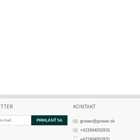
TTER
KONTAKT
grower
@
grower.sk
+421904052931
+421904052931