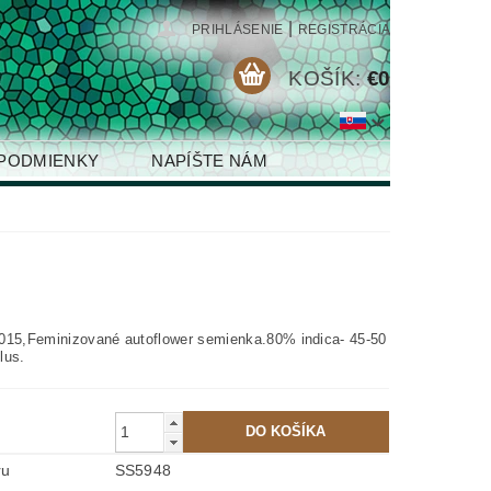
|
PRIHLÁSENIE
REGISTRÁCIA
KOŠÍK:
€0
PODMIENKY
NAPÍŠTE NÁM
015,Feminizované autoflower semienka.80% indica- 45-50
lus.
ru
SS5948