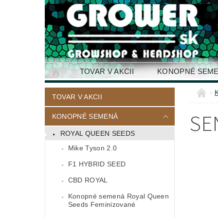
TOVAR V AKCII
KONOPNÉ SEM
KONTAKTY
TOVAR V AKCII
SE
KONOPNÉ SEMENÁ
ROYAL QUEEN SEEDS
Mike Tyson 2.0
F1 HYBRID SEED
CBD ROYAL
Konopné semená Royal Queen
Seeds Feminizované